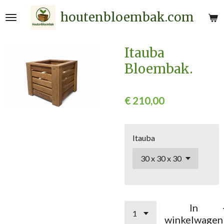
Ga
houtenbloembak.com
direct
naar
de
Itauba
hoofdinhoud
Bloembak.
€ 210,00
Itauba
In
winkelwagen