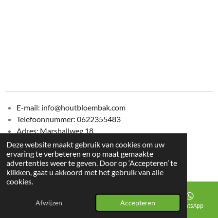
E-mail: info@houtbloembak.com
Telefoonnummer:
0622355483
Adres: Marshallweg 18
8912 AC Leeuwarden
Deze website maakt gebruik van cookies om uw
ervaring te verbeteren en op maat gemaakte
© 2025 houtenbloembak.com
advertenties weer te geven. Door op ‘Accepteren’ te
Powered by
JouwWeb
klikken, gaat u akkoord met het gebruik van alle
cookies.
Afwijzen
Accepteren
E-mailadres
Telefoonnummer
Kaart
WhatsApp