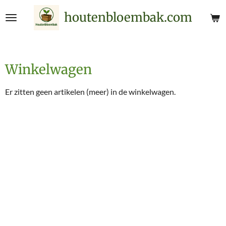
Ga
houtenbloembak.com
direct
naar
de
hoofdinhoud
Winkelwagen
Er zitten geen artikelen (meer) in de winkelwagen.