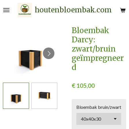
Ga
houtenbloembak.com
direct
naar
de
Bloembak
hoofdinhoud
Darcy:
zwart/bruin
geïmpregneer
d
€ 105,00
Bloembak bruin/zwart