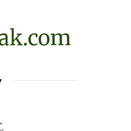
ak.com
w
oi