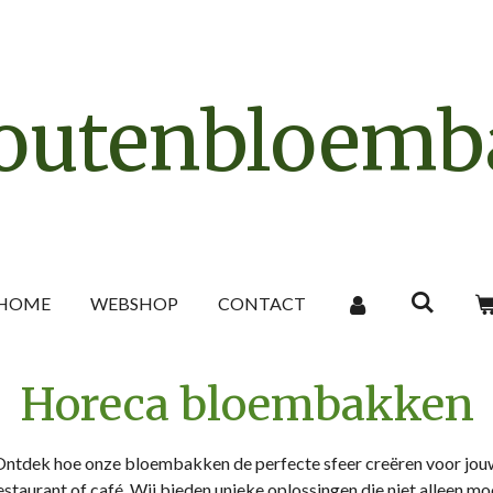
outenbloemb
HOME
WEBSHOP
CONTACT
Horeca bloembakken
Ontdek hoe onze bloembakken de perfecte sfeer creëren voor jou
estaurant of café. Wij bieden unieke oplossingen die niet alleen mo